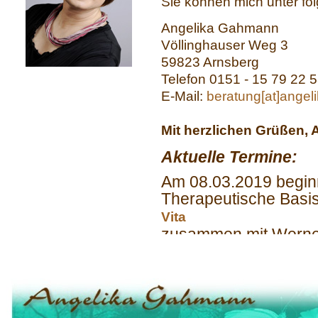
Sie können mich unter fo
Angelika Gahmann
Völlinghauser Weg 3
59823 Arnsberg
Telefon 0151 - 15 79 22 
E-Mail:
beratung[at]ange
Mit herzlichen Grüßen,
Aktuelle Termine:
Am 08.03.2019 begin
Therapeutische Basi
Vita
zusammen mit Werner
Weitere Infos finden
oder hier im
Flyer, der zum Downloa